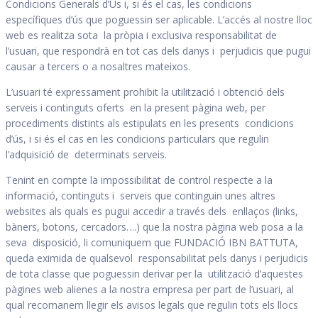
Condicions Generals d’Ús i, si és el cas, les condicions
específiques d’ús que poguessin ser aplicable. L’accés al nostre lloc
web es realitza sota la pròpia i exclusiva responsabilitat de
l’usuari, que respondrà en tot cas dels danys i perjudicis que pugui
causar a tercers o a nosaltres mateixos.
L’usuari té expressament prohibit la utilització i obtenció dels
serveis i continguts oferts en la present pàgina web, per
procediments distints als estipulats en les presents condicions
d’ús, i si és el cas en les condicions particulars que regulin
l’adquisició de determinats serveis.
Tenint en compte la impossibilitat de control respecte a la
informació, continguts i serveis que continguin unes altres
websites als quals es pugui accedir a través dels enllaços (links,
bàners, botons, cercadors….) que la nostra pàgina web posa a la
seva disposició, li comuniquem que FUNDACIÓ IBN BATTUTA,
queda eximida de qualsevol responsabilitat pels danys i perjudicis
de tota classe que poguessin derivar per la utilització d’aquestes
pàgines web alienes a la nostra empresa per part de l’usuari, al
qual recomanem llegir els avisos legals que regulin tots els llocs