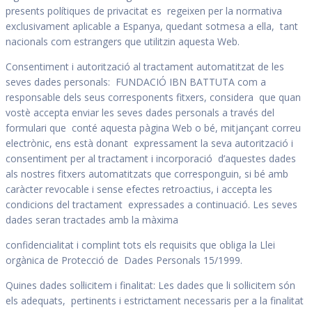
presents polítiques de privacitat es regeixen per la normativa
exclusivament aplicable a Espanya, quedant sotmesa a ella, tant
nacionals com estrangers que utilitzin aquesta Web.
Consentiment i autorització al tractament automatitzat de les
seves dades personals: FUNDACIÓ IBN BATTUTA com a
responsable dels seus corresponents fitxers, considera que quan
vostè accepta enviar les seves dades personals a través del
formulari que conté aquesta pàgina Web o bé, mitjançant correu
electrònic, ens està donant expressament la seva autorització i
consentiment per al tractament i incorporació d’aquestes dades
als nostres fitxers automatitzats que corresponguin, si bé amb
caràcter revocable i sense efectes retroactius, i accepta les
condicions del tractament expressades a continuació. Les seves
dades seran tractades amb la màxima
confidencialitat i complint tots els requisits que obliga la Llei
orgànica de Protecció de Dades Personals 15/1999.
Quines dades sol·licitem i finalitat: Les dades que li sol·licitem són
els adequats, pertinents i estrictament necessaris per a la finalitat