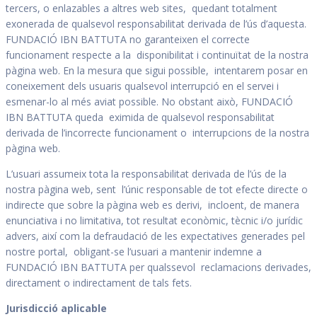
tercers, o enlazables a altres web sites, quedant totalment
exonerada de qualsevol responsabilitat derivada de l’ús d’aquesta.
FUNDACIÓ IBN BATTUTA no garanteixen el correcte
funcionament respecte a la disponibilitat i continuïtat de la nostra
pàgina web. En la mesura que sigui possible, intentarem posar en
coneixement dels usuaris qualsevol interrupció en el servei i
esmenar-lo al més aviat possible. No obstant això, FUNDACIÓ
IBN BATTUTA queda eximida de qualsevol responsabilitat
derivada de l’incorrecte funcionament o interrupcions de la nostra
pàgina web.
L’usuari assumeix tota la responsabilitat derivada de l’ús de la
nostra pàgina web, sent l’únic responsable de tot efecte directe o
indirecte que sobre la pàgina web es derivi, incloent, de manera
enunciativa i no limitativa, tot resultat econòmic, tècnic i/o jurídic
advers, així com la defraudació de les expectatives generades pel
nostre portal, obligant-se l’usuari a mantenir indemne a
FUNDACIÓ IBN BATTUTA per qualssevol reclamacions derivades,
directament o indirectament de tals fets.
Jurisdicció aplicable