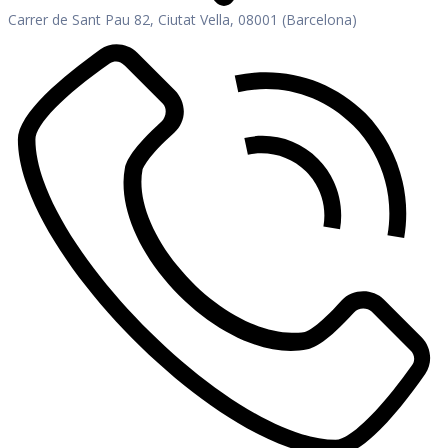
Carrer de Sant Pau 82, Ciutat Vella, 08001 (Barcelona)