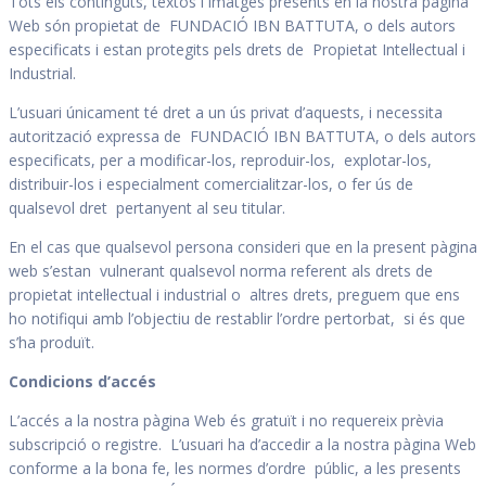
Tots els continguts, textos i imatges presents en la nostra pàgina
Web són propietat de FUNDACIÓ IBN BATTUTA, o dels autors
especificats i estan protegits pels drets de Propietat Intel·lectual i
Industrial.
L’usuari únicament té dret a un ús privat d’aquests, i necessita
autorització expressa de FUNDACIÓ IBN BATTUTA, o dels autors
especificats, per a modificar-los, reproduir-los, explotar-los,
distribuir-los i especialment comercialitzar-los, o fer ús de
qualsevol dret pertanyent al seu titular.
En el cas que qualsevol persona consideri que en la present pàgina
web s’estan vulnerant qualsevol norma referent als drets de
propietat intel·lectual i industrial o altres drets, preguem que ens
ho notifiqui amb l’objectiu de restablir l’ordre pertorbat, si és que
s’ha produït.
Condicions d’accés
L’accés a la nostra pàgina Web és gratuït i no requereix prèvia
subscripció o registre. L’usuari ha d’accedir a la nostra pàgina Web
conforme a la bona fe, les normes d’ordre públic, a les presents