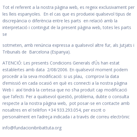
Tot el referent a la nostra pàgina web, es regeix exclusivament per
les lleis espanyoles. En el cas que es produeixi qualsevol tipus de
discrepància o diferència entre les parts en relació amb la
interpretació i contingut de la present pàgina web, totes les parts
se
sotmeten, amb renúncia expressa a qualsevol altre fur, als Jutjats i
Tribunals de Barcelona (Espanya).
ATENCIÓ: Les presents Condicions Generals d’Ús han estat
establertes amb data 2/08/2006. En qualsevol moment podem
procedir a la seva modificació: si us plau, comprovi la data
d’emissió en cada ocasió en què es connecti a la nostra pàgina
Web i així tindrà la certesa que no s’ha produït cap modificació
que l’afecti. Per a qualsevol qüestió, problema, dubte o consulta
respecte a la nostra pàgina web, pot posar-se en contacte amb
nosaltres en el telèfon +34 933.293.054, per escrit o
personalment en l’adreça indicada i a través de correu electrònic
info@fundacionibnbattuta.org