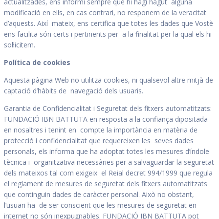
actualitzades, ens informi sempre que hi hagi hagut alguna
modificació en ells, en cas contrari, no responem de la veracitat
d’aquests. Així mateix, ens certifica que totes les dades que Vostè
ens facilita són certs i pertinents per a la finalitat per la qual els hi
sol·licitem.
Política de cookies
Aquesta pàgina Web no utilitza cookies, ni qualsevol altre mitjà de
captació d’hàbits de navegació dels usuaris.
Garantia de Confidencialitat i Seguretat dels fitxers automatitzats:
FUNDACIÓ IBN BATTUTA en resposta a la confiança dipositada
en nosaltres i tenint en compte la importància en matèria de
protecció i confidencialitat que requereixen les seves dades
personals, els informa que ha adoptat totes les mesures d’índole
tècnica i organitzativa necessàries per a salvaguardar la seguretat
dels mateixos tal com exigeix el Reial decret 994/1999 que regula
el reglament de mesures de seguretat dels fitxers automatitzats
que continguin dades de caràcter personal. Això no obstant,
l’usuari ha de ser conscient que les mesures de seguretat en
internet no són inexpugnables. FUNDACIÓ IBN BATTUTA pot