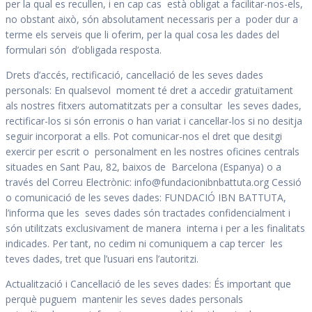
per la qual es recullen, i en cap cas està obligat a facilitar-nos-els,
no obstant això, són absolutament necessaris per a poder dur a
terme els serveis que li oferim, per la qual cosa les dades del
formulari són d’obligada resposta.
Drets d’accés, rectificació, cancel·lació de les seves dades
personals: En qualsevol moment té dret a accedir gratuïtament
als nostres fitxers automatitzats per a consultar les seves dades,
rectificar-los si són erronis o han variat i cancel·lar-los si no desitja
seguir incorporat a ells. Pot comunicar-nos el dret que desitgi
exercir per escrit o personalment en les nostres oficines centrals
situades en Sant Pau, 82, baixos de Barcelona (Espanya) o a
través del Correu Electrònic: info@fundacionibnbattuta.org Cessió
o comunicació de les seves dades: FUNDACIÓ IBN BATTUTA,
l’informa que les seves dades són tractades confidencialment i
són utilitzats exclusivament de manera interna i per a les finalitats
indicades. Per tant, no cedim ni comuniquem a cap tercer les
teves dades, tret que l’usuari ens l’autoritzi.
Actualització i Cancel·lació de les seves dades: És important que
perquè puguem mantenir les seves dades personals