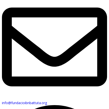
info@fundacioibnbattuta.org