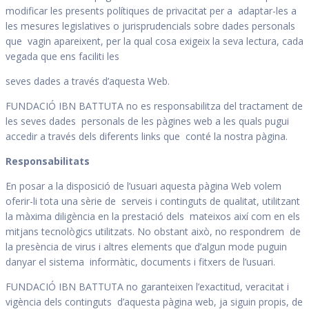
modificar les presents polítiques de privacitat per a adaptar-les a
les mesures legislatives o jurisprudencials sobre dades personals
que vagin apareixent, per la qual cosa exigeix la seva lectura, cada
vegada que ens faciliti les
seves dades a través d’aquesta Web.
FUNDACIÓ IBN BATTUTA no es responsabilitza del tractament de
les seves dades personals de les pàgines web a les quals pugui
accedir a través dels diferents links que conté la nostra pàgina.
Responsabilitats
En posar a la disposició de l’usuari aquesta pàgina Web volem
oferir-li tota una sèrie de serveis i continguts de qualitat, utilitzant
la màxima diligència en la prestació dels mateixos així com en els
mitjans tecnològics utilitzats. No obstant això, no respondrem de
la presència de virus i altres elements que d’algun mode puguin
danyar el sistema informàtic, documents i fitxers de l’usuari.
FUNDACIÓ IBN BATTUTA no garanteixen l’exactitud, veracitat i
vigència dels continguts d’aquesta pàgina web, ja siguin propis, de