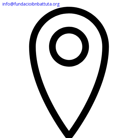
info@fundacioibnbattuta.org