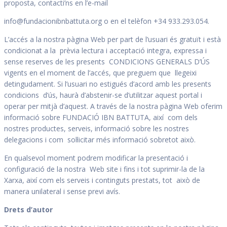
proposta, contacti’ns en l’e-mail
info@fundacionibnbattuta.org o en el telèfon +34 933.293.054.
L’accés a la nostra pàgina Web per part de l’usuari és gratuït i està
condicionat a la prèvia lectura i acceptació integra, expressa i
sense reserves de les presents CONDICIONS GENERALS D’ÚS
vigents en el moment de l’accés, que preguem que llegeixi
detingudament. Si l’usuari no estigués d’acord amb les presents
condicions d’ús, haurà d’abstenir-se d’utilitzar aquest portal i
operar per mitjà d’aquest. A través de la nostra pàgina Web oferim
informació sobre FUNDACIÓ IBN BATTUTA, així com dels
nostres productes, serveis, informació sobre les nostres
delegacions i com sol·licitar més informació sobretot això.
En qualsevol moment podrem modificar la presentació i
configuració de la nostra Web site i fins i tot suprimir-la de la
Xarxa, així com els serveis i continguts prestats, tot això de
manera unilateral i sense previ avís.
Drets d’autor