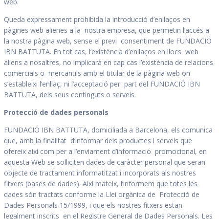
web.
Queda expressament prohibida la introducció d’enllaços en
pàgines web alienes a la nostra empresa, que permetin l’accés a
la nostra pàgina web, sense el previ consentiment de FUNDACIÓ
IBN BATTUTA. En tot cas, l’existència d’enllaços en llocs web
aliens a nosaltres, no implicarà en cap cas l’existència de relacions
comercials o mercantils amb el titular de la pàgina web on
s’estableixi l’enllaç, ni l’acceptació per part del FUNDACIÓ IBN
BATTUTA, dels seus continguts o serveis.
Protecció de dades personals
FUNDACIÓ IBN BATTUTA, domiciliada a Barcelona, els comunica
que, amb la finalitat d’informar dels productes i serveis que
ofereix així com per a l’enviament d’informació promocional, en
aquesta Web se sol·liciten dades de caràcter personal que seran
objecte de tractament informatitzat i incorporats als nostres
fitxers (bases de dades). Així mateix, l’informem que totes les
dades són tractats conforme la Llei orgànica de Protecció de
Dades Personals 15/1999, i que els nostres fitxers estan
legalment inscrits en el Registre General de Dades Personals. Les